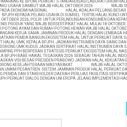
HMARKING KE BPOM, PERKUAT STANDARDISASI LABORATORIUM HAL
LAKU USAHA SAMBUT WAJIB HALAL OKTOBER 2026
WAJIB S
 PADA EKONOMI NASIONAL
HALAL ADALAH PELUANG BESAR
BPJPH KEPADA PELAKU USAHA DI SUMSEL: TERTIB HALAL KUNCI UN
 OKTOBER 2026, POLRI: UNTUK PERLINDUNGAN KONSUMEN DAN KEP
JENIS PRODUK YANG WAJIB BERSERTIFIKAT HALAL MULAI 18 OKTOBER
 POTONG AYAM DAN RUMAH POTONG HEWAN WAJIB HALAL OKTOBE
ANGANI KERJA SAMA JAMINAN PRODUK HALAL DENGAN LEMBAGA H
IBATKAN PEMDA BANGUN EKOSISTEM HALAL UNTUK PERKUAT DAYA S
AT HALAL UMK, KEPALA BPJPH: JADIKAN INSTRUMEN DAYA SAING D
DORONG UMK KUDUS JADIKAN SERTIFIKAT HALAL INSTRUMEN DAYA S
MPING PPH BERPERAN STRATEGIS PERKUAT EKOSISTEM HALAL NAS
LA BPJPH BABE HAIKAL TEGASKAN 2026 SEBAGAI TAHUN HALAL INDO
GASKAN VISI BESAR PRESIDEN PRABOWO JADIKAN HALAL KEKUATAN
 DORONG KESEJAHTERAAN MASYARAKAT
WAJIB HALAL OKTO
AN UMKM PESANTREN: SISTEM JAMINAN PRODUK HALAL PERKUAT D
 PEMDA DAN STAKEHOLDER DAERAH PERLUAS FASILITASI SERTIFIKA
JPH PERKUAT DIALOG DENGAN UNI EROPA JELANG IMPLEMENTASI HA