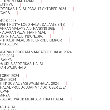
 3.075 PELAKU UMKM
IKAT NYA
RTIFIKASI HALAL PADA 17 OKTOBER 2024
NEGARA
L
ARDS 2023
PENTINGNYA LOGO HALAL DALAM BISNIS
LAHKAN MALAYSIA DI RANKING SGIE
ER ADAKAN PELATIHAN HALAL
STRI HALAL DI INDONESIA.
TIFIKASI HALAL UNTUK PRODUK IMPOR
YANG BELUM!
GGARAN PROGRAM MANDATORY HALAL 2024
BER 2024
 SANKSI
A URUS SERTIFIKASI HALAL
IHAN WAJIB HALAL
KTOBER 2024
OBER 2024
TITIK SOSIALISASI WAJIB HALAL 2024
 HALAL PRODUK USAHA 17 OKTOBER 2024
 DEPAN
SANNYA
 BEKASI WAJIB MILIKI SERTIFIKAT HALAL
ASI HALAL