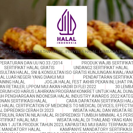
IFIKAT HALAL, KONSULTAN HALAL, PENYELIA HALAL, LEMBAGA PEMER
PERATURAN DAN UU NO.33 /2014
PRODUK WAJIB SERTIFIKA
SERTIFIKAT HALAL GRATIS
UNDANG2 SERTIFIKAT HALAL
SULTAN HALAL, SNI & KONSULTAN ISO GRATIS KUNJUNGAN AWAL/AN
AL LUAR NEGERI YANG DIAKUI MUI
PENDAFTARAN SERTIFIKA
INING HALAL
JOGJA HALAL FEST AKHIR PEKAN INI, LIHAT
N RETAILER, LPPOM MUI AKAN HADIR DI FLEI 2022
30 LEMB
ORUM H20 HARUS LAHIRKAN PROGRAM KONKRET UNTUK HALAL DUNI
IH PENGHARGAAN INDONESIA HALAL INDUSTRY AWARDS 2022 KATEG
NAN SERTIFIKASI HALAL
CARA DAPATKAN SERTIFIKASI HAL
 HALAL CERTIFICATION OF MEDICINES TO MEDICAL DEVICES, EFFECTI
 DIPREDIKSI CERAH DI 2023
WISATA HALAL DAN WISATA REL
RILIUN, RANTAI NILAI HALAL RI DIPREDIKSI TUMBUH MINIMAL 4,5 PE
RTIFIKAT HALAL MUI
WISATA HALAL DI THAILAND YANG KI
AN 1 JUTA PRODUK TAHUN 2023, KAPASITAS MUI BARU TERPAKAI 2
E MANDATORY HALAL
KAMPANYE MANDATORY SERTIFIKASI 