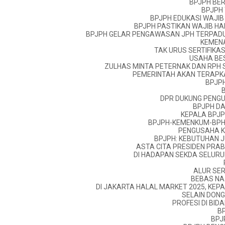
BPJPH BER
BPJPH 
BPJPH EDUKASI WAJIB 
BPJPH PASTIKAN WAJIB HA
BPJPH GELAR PENGAWASAN JPH TERPADU
KEMENA
TAK URUS SERTIFIKA
USAHA BES
ZULHAS MINTA PETERNAK DAN RPH S
PEMERINTAH AKAN TERAPKA
BPJPH
DPR DUKUNG PENGU
BPJPH DA
KEPALA BPJP
BPJPH-KEMENKUM-BPHN
PENGUSAHA KE
BPJPH: KEBUTUHAN J
ASTA CITA PRESIDEN PRAB
DI HADAPAN SEKDA SELURU
ALUR SER
BEBAS NA
DI JAKARTA HALAL MARKET 2025, KEPA
SELAIN DONG
PROFESI DI BI
B
BPJ