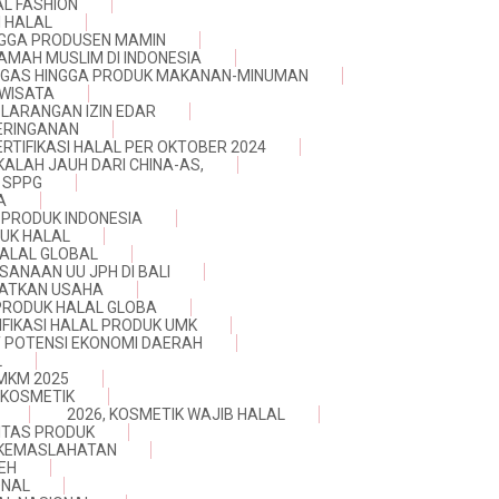
AL FASHION
 HALAL
INGGA PRODUSEN MAMIN
AMAH MUSLIM DI INDONESIA
NGGAS HINGGA PRODUK MAKANAN-MINUMAN
 WISATA
 LARANGAN IZIN EDAR
KERINGANAN
ERTIFIKASI HALAL PER OKTOBER 2024
KALAH JAUH DARI CHINA-AS,
 SPPG
A
 PRODUK INDONESIA
UK HALAL
HALAL GLOBAL
ANAAN UU JPH DI BALI
GKATKAN USAHA
PRODUK HALAL GLOBA
IFIKASI HALAL PRODUK UMK
T POTENSI EKONOMI DAERAH
L
UMKM 2025
 KOSMETIK
2026, KOSMETIK WAJIB HALAL
NITAS PRODUK
N KEMASLAHATAN
EH
ONAL