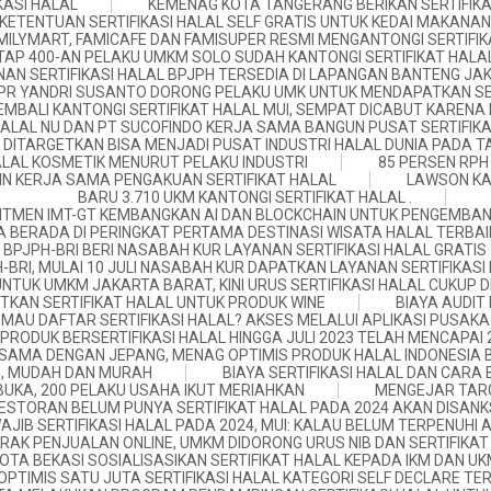
KASI HALAL
KEMENAG KOTA TANGERANG BERIKAN SERTIFIKA
KETENTUAN SERTIFIKASI HALAL SELF GRATIS UNTUK KEDAI MAKANAN
MILYMART, FAMICAFE DAN FAMISUPER RESMI MENGANTONGI SERTIFI
AP 400-AN PELAKU UMKM SOLO SUDAH KANTONGI SERTIFIKAT HALA
NAN SERTIFIKASI HALAL BPJPH TERSEDIA DI LAPANGAN BANTENG JA
PR YANDRI SUSANTO DORONG PELAKU UMK UNTUK MENDAPATKAN SE
EMBALI KANTONGI SERTIFIKAT HALAL MUI, SEMPAT DICABUT KARENA H
ALAL NU DAN PT SUCOFINDO KERJA SAMA BANGUN PUSAT SERTIFIKA
 DITARGETKAN BISA MENJADI PUSAT INDUSTRI HALAL DUNIA PADA T
HALAL KOSMETIK MENURUT PELAKU INDUSTRI
85 PERSEN RPH
IN KERJA SAMA PENGAKUAN SERTIFIKAT HALAL
LAWSON KA
BARU 3.710 UKM KANTONGI SERTIFIKAT HALAL .
ITMEN IMT-GT KEMBANGKAN AI DAN BLOCKCHAIN UNTUK PENGEMBA
A BERADA DI PERINGKAT PERTAMA DESTINASI WISATA HALAL TERBAIK
BPJPH-BRI BERI NASABAH KUR LAYANAN SERTIFIKASI HALAL GRATIS
H-BRI, MULAI 10 JULI NASABAH KUR DAPATKAN LAYANAN SERTIFIKASI
UNTUK UMKM JAKARTA BARAT, KINI URUS SERTIFIKASI HALAL CUKUP 
TKAN SERTIFIKAT HALAL UNTUK PRODUK WINE
BIAYA AUDIT
MAU DAFTAR SERTIFIKASI HALAL? AKSES MELALUI APLIKASI PUSAKA
PRODUK BERSERTIFIKASI HALAL HINGGA JULI 2023 TELAH MENCAPAI
ASAMA DENGAN JEPANG, MENAG OPTIMIS PRODUK HALAL INDONESIA
AG, MUDAH DAN MURAH
BIAYA SERTIFIKASI HALAL DAN CARA B
IBUKA, 200 PELAKU USAHA IKUT MERIAHKAN
MENGEJAR TARG
ESTORAN BELUM PUNYA SERTIFIKAT HALAL PADA 2024 AKAN DISANK
AJIB SERTIFIKASI HALAL PADA 2024, MUI: KALAU BELUM TERPENUHI
RAK PENJUALAN ONLINE, UMKM DIDORONG URUS NIB DAN SERTIFIKAT
OTA BEKASI SOSIALISASIKAN SERTIFIKAT HALAL KEPADA IKM DAN U
OPTIMIS SATU JUTA SERTIFIKASI HALAL KATEGORI SELF DECLARE TE