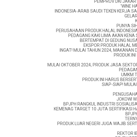
PEMPROV DKI JAKAR
‘WINE H
INDONESIA-ARAB SAUDI TEKEN KERJA S
GELAR
PUNYA SI
PERUSAHAAN PRODUK HALAL INDONESIA
PEDAGANG KAKI LIMA AKAN KENA 
BERTEMPAT DI GEDUNG NUSA
EKSPOR PRODUK HALAL ME
INGAT! MULAI TAHUN 2024, MAKANAN 
PRODUK INI
MULAI OKTOBER 2024, PRODUK JASA SEKTOR
PEDAGAN
UMKM T
PRODUK INI HARUS BERSERT
SIAP-SIAP! MULA
PENGUSAHA 
JOKOWI W
BPJPH RANGKUL INDUSTRI SOSIALISA
KEMENAG TARGET 10 JUTA SERTIFIKASI H
BPJPH
TERNY
PRODUK LUAR NEGERI JUGA WAJIB SERT
REKTOR I