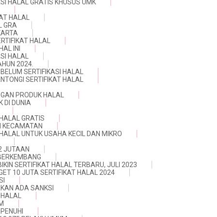
SI HALAL GRATIS KHUSUS UMK
KAT HALAL
L GRA
KARTA
RTIFIKAT HALAL
AL INI
SI HALAL
AHUN 2024.
 BELUM SERTIFIKASI HALAL
NTONGI SERTIFIKAT HALAL
NGAN PRODUK HALAL
 DI DUNIA
 HALAL GRATIS
DI KECAMATAN
 HALAL UNTUK USAHA KECIL DAN MIKRO
 2 JUTAAN
 BERKEMBANG
IKIN SERTIFIKAT HALAL TERBARU, JULI 2023
ET 10 JUTA SERTIFIKAT HALAL 2024
SI
 AKAN ADA SANKSI
 HALAL
KM
RPENUHI