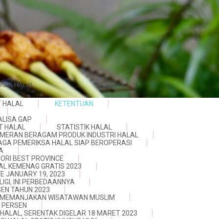
IKSA HALAL
T HALAL
KETENTUAN
ALISA GAP
T HALAL
STATISTIK HALAL
 PAMERAN BERAGAM PRODUK INDUSTRI HALAL
AGA PEMERIKSA HALAL SIAP BEROPERASI
A
ORI BEST PROVINCE
AL KEMENAG GRATIS 2023
VE JANUARY 19, 2023
IGI, INI PERBEDAANNYA
RSEN TAHUN 2023
AN MEMANJAKAN WISATAWAN MUSLIM
0 PERSEN
HALAL, SERENTAK DIGELAR 18 MARET 2023