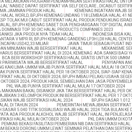
TA MELAKUKAN PROGRAM PENDAMPINGAN SERTIFIKASI HALAL UNTUK
ALAL’ NABIDZ DAPAT SERTIFIKAT VIA SELF DECLARE , DICABUT SERTIF
AMA JAMINAN PRODUK HALAL
KEMENAG INGATKAN WAJIB SE
 HALAL WORLD, BPJPH KEMENAG UNDANG 118 LEMBAGA HALAL 41 
KSP TOLAK MUI CABUT SERTIFIKAT HALAL PRODUK PENDUKUNG ISRAE
HALAL, BPJPH KEMENAG SABET DUA PENGHARGAAN TOP DIGITAL AW
 DOMINASI TOP 30 OIC HALAL PRODUCTS COMPANIES 2023
SANKSI JIKA PRODUK NYA TIDAK HALAL
INDONESIA BISA KA
NTARA V MPR RI, BPJPH KEMENAG GANDENG LP3H LDII HALAL CENT
NCAPAI USD42,33 MILIAR
JAWA TIMUR SEBAGAI PUSAT INDU
DAN MINUMAN WAJIB BERSERTIFIKAT HALAL
MEKANISME SER
 HARUS BERSERTIFIKAT HALAL DI 2024, KEMENAG: ADA SANKSI BAGI 
BCA BERI WORKSHOP SERTIFIKASI HALAL GRATIS UNTUK 500 UMKM
 PARIWISATA WAJIB BERSERTIFIKAT HALAL
PENYIAPAN AN
G KAKI LIMA-UMKM WAJIB PUNYA SERTIFIKAT HALAL MULAI 18 OKTO
AK PUNYA SERTIFIKAT HALAL PER 18 OKTOBER 2024, SIAP-SIAP KENA
IFIKAT HALAL DI OKTOBER 2024, BPJPH IMBAU PELAKU USAHA SEGER
I OKTOBER 2024, PRODUK HASIL SEMBELIHAN DAN JASA PENYEMBEL
PKL WAJIB PUNYA SERTIFIKAT HALAL MULAI 17 OKTOBER 2024
MAKANAN BAKAL DISANKSI! JIKA TAK BERSERTIFIKAT HALAL PER O
AJIBKAN 3 KELOMPOK PRODUK INI BERSERTIFIKAT HALAL PER 17 OKT
SIKAN WAJIB SERTIFIKASI HALAL 2024
BPJPH SASAR 1.012 
ALAL DI TAHUN 2024
PEMERINTAH MEWAJIBKAN SERTIFIKAT
 SASAR 5.040 TITIK SOSIALISASI WAJIB HALAL 2024 TIGA BULAN KE
ATA ADA PRODUK ALKOHOL WAJIB SERTIFIKAT HALAL, INI PENJELA
IFIKASI HALAL MULAI OKTOBER 2024
PKL DAN UMKM DI KOTA
PEMKAB BEKASI FASILITASI PEMBERIAN NIB DAN SERTIFIKASI HALAL
BM BEKASI DORONG UMKM LEWAT SEMINAR PELATIHAN DAN SERTIFIK