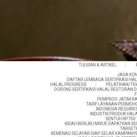
JASA SERT
TULISAN & ARTIKEL
JASA KON
DAFTAR LEMBAGA SERTIFIKASI HAL
HALAL PROGRESS
PELATIHAN/TRA
DORONG SERTIFIKASI HALAL RESTORAN DA
F
PEMPROV JATIM RA
TARIF LAYANAN PERMOHO
INDONESIA REQUIRES
INDUSTRI PRODUK HALAL
SENTUH RP750 T
KISAH BERLIKU MIXUE DAPATKAN SE
TARGETK
KEMENAG SELAYAR SIAP GELAR KAMPANY