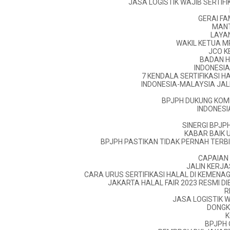
JASA LOGISTIK WAJIB SERTIFI
GERAI FA
MANT
LAYA
WAKIL KETUA M
JCO K
BADAN H
INDONESIA
7 KENDALA SERTIFIKASI 
INDONESIA-MALAYSIA JAL
BPJPH DUKUNG KOM
INDONESI
SINERGI BPJP
KABAR BAIK 
BPJPH PASTIKAN TIDAK PERNAH TERBI
CAPAIAN 
JALIN KERJ
CARA URUS SERTIFIKASI HALAL DI KEMEN
JAKARTA HALAL FAIR 2023 RESMI D
R
JASA LOGISTIK W
DONGK
K
BPJPH 