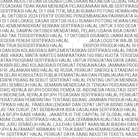
SAMA INDUSTRI DAN DESIGNER LUNCURKAN INDONESIA GLOBAL HAL
TEGASKAN TIDAK AKAN MENUNDA PELAKSANAAN WAJIB SERTIFIKASI
SERTIFIKASI HALAL DI 1.068 TITIK, MULAI RUMAH POTONG HEWAN H
LAL OKTOBER 2024 EFEKTIF DORONG PENGEMBANGAN PARIWISATA R
 DI 1.068 LOKASI, SASAR SEKTOR HULU RUMAH POTONG HEWAN/U
G-KEMENPAREKRAF BERIKAN SERTIFIKASI HALAL UNTUK 3.000 DESA
SI HALAL SAMPAI OKTOBER MENDATANG, PELAKU USAHA BISA DAPAT
AR TAK TERSERTIFIKASI HALAL 17 OKTOBER DISANKSI, UMKM ADA 
EGERA PENUHI SERTIFIKASI HALAL
JASA LOGISTIK WAJIB S
N TRUK BERSERTIFIKASI HALAL
EKSPOR PRODUK HALAL RI 
 DAN BGN KOLABORASI IMPLEMENTASIKAN SERTIFIKASI HALAL PADA
BABE HAIKAL MINTA WARTEG MANFAATKAN 160 RIBU KUOTA TERSEDI
ATAN PROGRAM SERTIFIKASI HALAL UNTUK PENGUATAN DAYA SAING
N KBRI BEIJING KOLABORASI PERKUAT PENGAWASAN JAMINAN PROD
H RI JALANKAN MISI HALAL KE RUSIA, PERKUAT SINERGI & STANDAR 
 GELAR KONSULTASI PUBLIK PEMANTAUAN DAN PENINJAUAN PELAKS
RIPIK PISANG INI SEBUT SERTIFIKAT HALAL PENTING UNTUK MENIN
URU SEMBELIH HALAL SEMAKIN MENDESAK DI TENGAH PERSAINGAN 
OWO, KEPALA BPJPH DORONG PEMDA SE-INDONESIA FASILITASI SERT
H INDONESIA, KEPALA BPJPH TEGASKAN SERTIFIKASI HALAL PERKUA
PERATURAN PEMERINTAH TENTANG BIDANG JAMINAN PRODUK HALA
TIFIKASI HALAL: PANDUAN LENGKAP DAN CEPAT UNTUK BISNIS DAN 
JIS TAK CUKUP, ZAT BERBAHAYA BISA GAGALKAN SERTIFIKASI HALAL
LA BPJPH BABE HAIKAL: JAKARTA IS THE CAPITAL OF GLOBAL HALAL
KRAK CUAN, SERTIFIKASI HALAL JUGA CERMINKAN KUALITAS & HIGIE
DANG JURU SEMBELIH HALAL (JULEHA) SARAT AKAN NILAI IBADAH DA
PJPH & ALFAMART KIRIMKAN 10 TRUK BANTUAN KEMANUSIAAN KE AC
PH: SERTIFIKAT HALAL PERKUAT DAYA SAING INDUSTRI TEKSTIL NASI